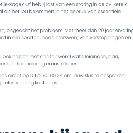
 lekkage? Of heb jij last van een storing in de cv-ketel?
ral als het jou belemmert in het gebruik van essentiële
pen, ongeacht het probleem. Met meer dan 20 jaar ervarin
seerd in alle soorten loodgieterswerk, van verstoppingen en
ook helpen met sanitair werk (waterleidingen, bad,
tallaties, riolering en installaties.
ons direct op 0472 80 80 34 om jouw klus te bespreken
rek is volledig kosteloos.