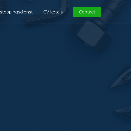
stoppingsdienst
CV ketels
Contact