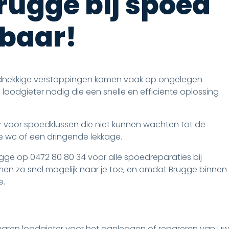
rugge bij spoed
kbaar!
rdnekkige verstoppingen komen vaak op ongelegen
odgieter nodig die een snelle en efficiënte oplossing
ar voor spoedklussen die niet kunnen wachten tot de
 wc of een dringende lekkage.
gge op 0472 80 80 34 voor alle spoedreparaties bij
omen zo snel mogelijk naar je toe, en omdat Brugge binnen
e.
varen loodgieter voor het aanleggen of repareren van uw