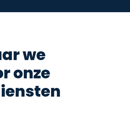
ar we
or onze
diensten