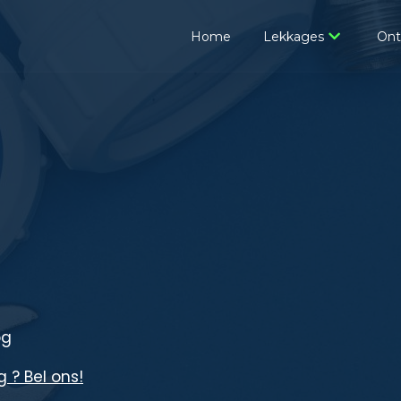
Home
Lekkages
Ont
og
 ? Bel ons!