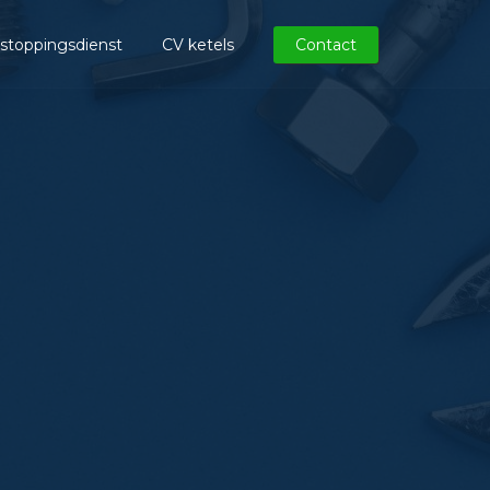
stoppingsdienst
CV ketels
Contact