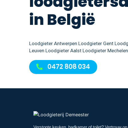
loodgieters
in België
Loodgieter Antwerpen
Loodgieter Gent
Loodg
Leuven
Loodgieter Aalst
Loodgieter Mechelen
0472 808 034
Verstopte keuken, badkamer of toilet? Vertrouw op 