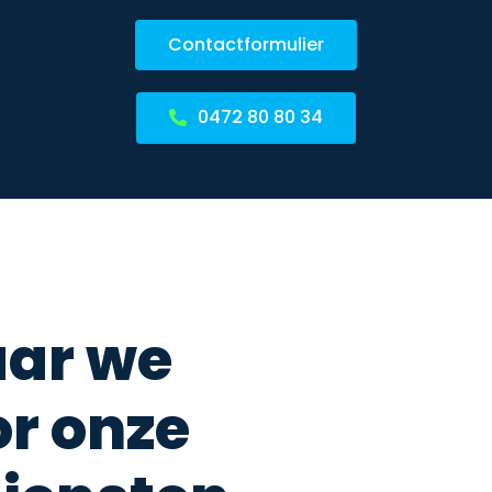
Contactformulier
0472 80 80 34
ar we
or onze