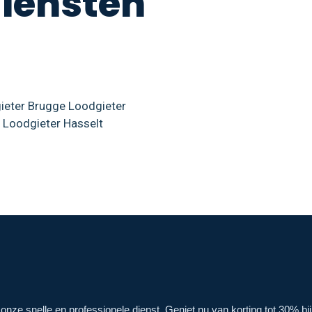
diensten
ieter Brugge
Loodgieter
Loodgieter Hasselt
onze snelle en professionele dienst. Geniet nu van korting tot 30% bi