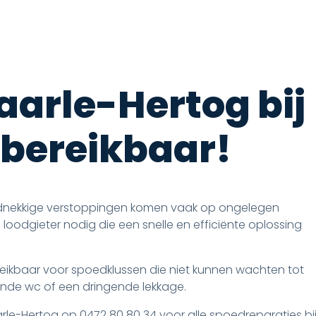
aarle-Hertog bij
 bereikbaar!
rdnekkige verstoppingen komen vaak op ongelegen
odgieter nodig die een snelle en efficiënte oplossing
ereikbaar voor spoedklussen die niet kunnen wachten tot
nde wc of een dringende lekkage.
le-Hertog op 0472 80 80 34 voor alle spoedreparaties bi